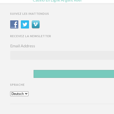
SUIVEZ LES INATTENDUS
RECEVEZ LA NEWSLETTER
Email Address
SPRACHE