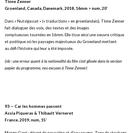
Tinne Zenner
Groenland, Canada, Danemark, 2018, 16mm > num, 20’
Dans « Nutsigassat » (« traductions » en groenlandais), Tinne Zenner
fait dialoguer des voix, des textes et des images
somptueuses tournées en 16mm. Elle tisse ainsi une oeuvre critique
et poétique où les paysages majestueux du Groenland mettent
au défi l’histoire qui leur a été imposée.
(nb : une erreur quant à la nationalité du film s’est glissée dans la version
papier du programme, nos excuses à Tinne Zenner)
93 — Car les hommes passent
Assia Piqueras & Thibault Verneret
France, 2019, num, 15’
Mange-Garri : désert de poussière et d’eau rouges. Zone de stockage