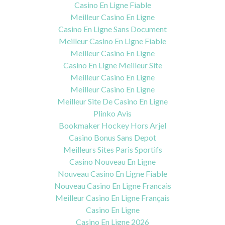
Casino En Ligne Fiable
Meilleur Casino En Ligne
Casino En Ligne Sans Document
Meilleur Casino En Ligne Fiable
Meilleur Casino En Ligne
Casino En Ligne Meilleur Site
Meilleur Casino En Ligne
Meilleur Casino En Ligne
Meilleur Site De Casino En Ligne
Plinko Avis
Bookmaker Hockey Hors Arjel
Casino Bonus Sans Depot
Meilleurs Sites Paris Sportifs
Casino Nouveau En Ligne
Nouveau Casino En Ligne Fiable
Nouveau Casino En Ligne Francais
Meilleur Casino En Ligne Français
Casino En Ligne
Casino En Ligne 2026