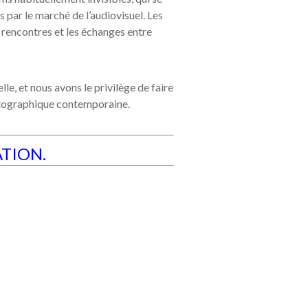
 par le marché de l’audiovisuel. Les
s rencontres et les échanges entre
, et nous avons le privilège de faire
matographique contemporaine.
TION.