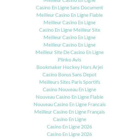
Casino En Ligne Sans Document
Meilleur Casino En Ligne Fiable
Meilleur Casino En Ligne
Casino En Ligne Meilleur Site
Meilleur Casino En Ligne
Meilleur Casino En Ligne
Meilleur Site De Casino En Ligne
Plinko Avis
Bookmaker Hockey Hors Arjel
Casino Bonus Sans Depot
Meilleurs Sites Paris Sportifs
Casino Nouveau En Ligne
Nouveau Casino En Ligne Fiable
Nouveau Casino En Ligne Francais
Meilleur Casino En Ligne Français
Casino En Ligne
Casino En Ligne 2026
Casino En Ligne 2026