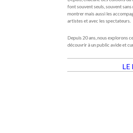
font souvent seuls, souvent sans
montrer mais aussi les accompagne
artistes et avec les spectateurs.
Depuis 20 ans, nous explorons ce
découvrir à un public avide et c
LE