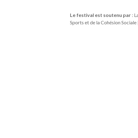
Le festival est soutenu par
: L
Sports et de la Cohésion Socia