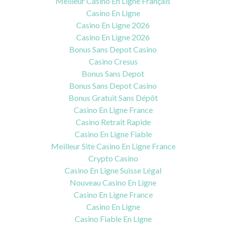
Meilleur Casino En Ligne Français
Casino En Ligne
Casino En Ligne 2026
Casino En Ligne 2026
Bonus Sans Depot Casino
Casino Cresus
Bonus Sans Depot
Bonus Sans Depot Casino
Bonus Gratuit Sans Dépôt
Casino En Ligne France
Casino Retrait Rapide
Casino En Ligne Fiable
Meilleur Site Casino En Ligne France
Crypto Casino
Casino En Ligne Suisse Légal
Nouveau Casino En Ligne
Casino En Ligne France
Casino En Ligne
Casino Fiable En Ligne