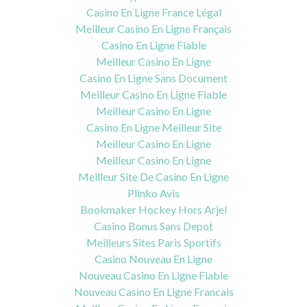
Casino En Ligne France Légal
Meilleur Casino En Ligne Français
Casino En Ligne Fiable
Meilleur Casino En Ligne
Casino En Ligne Sans Document
Meilleur Casino En Ligne Fiable
Meilleur Casino En Ligne
Casino En Ligne Meilleur Site
Meilleur Casino En Ligne
Meilleur Casino En Ligne
Meilleur Site De Casino En Ligne
Plinko Avis
Bookmaker Hockey Hors Arjel
Casino Bonus Sans Depot
Meilleurs Sites Paris Sportifs
Casino Nouveau En Ligne
Nouveau Casino En Ligne Fiable
Nouveau Casino En Ligne Francais