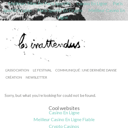
Meilleurs Sites De Paris Sportifs
Casino En Ligne
Paris
Sportif Crypto
Paris Sportif En Crypto
Meilleur Casino En
Ligne
L’ASSOCIATION
LE FESTIVAL
COMMUNIQUÉ : UNE DERNIÈRE DANSE
CRÉATION
NEWSLETTER
Sorry, but what you're looking for could not be found.
Cool websites
Casino En Ligne
Meilleur Casino En Ligne Fiable
Crypto Casinos