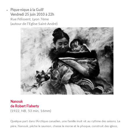
Pique-nique à la Guill’
Vendredi 25 juin 2010 à 22h
Rue Félissent, Lyon 7ème
(autour de l’Eglise Saint-André)
Nanouk
de Robert Flaherty
(1922, NB, 53 min, 16mm)
Quelque part dans l’Arctique canadien, une famille inuit vit au rythme des saisons. Le
père, Nanouk, pêche le saumon, chasse le morse et le phoque, construit des igloos,