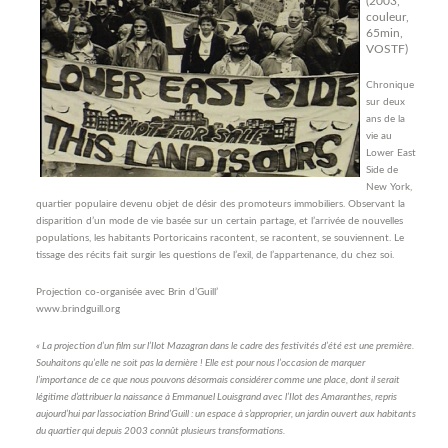
(2003,
couleur,
65min,
VOSTF)
Chronique
sur deux
ans de la
vie au
Lower East
Side de
New York,
quartier populaire devenu objet de désir des promoteurs immobiliers. Observant la
disparition d’un mode de vie basée sur un certain partage, et l’arrivée de nouvelles
populations, les habitants Portoricains racontent, se racontent, se souviennent. Le
tissage des récits fait surgir les questions de l’exil, de l’appartenance, du chez soi.
Projection co-organisée avec Brin d’Guill’
www.brindguill.org
« La projection d’un film sur l’Ilot Mazagran dans le cadre des festivités d’été est une première.
Souhaitons qu’elle ne soit pas la dernière ! Elle est pour nous l’occasion de marquer
l’importance de ce que nous pouvons désormais considérer comme une place, dont il serait
légitime d’attribuer la naissance à Emmanuel Louisgrand avec l’Ilot des Amaranthes, repris
aujourd’hui par l’association Brind’Guill : un espace à s’approprier, un jardin ouvert aux habitants
du quartier qui depuis 2003 connût plusieurs transformations.