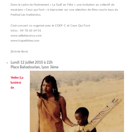
Dans le cadre de l’événement « La Guill’ en Fête », une invitation au collectif de
musiciens « Ceux qui font » à improviser sur une sélection de films courts issus du
Festival Les Inattendus.
Ciné-concert co-organisé avec le COEF-C et Ceux Qui Font
Infos : 04 78 60 64 01
www.salledesrancy.com
www.trapettistes.com
[Entrée libre]
Lundi 12 juillet 2010 à 22h
Place Bahadourian, Lyon 3ème
Yeelen (La
lumière)
de