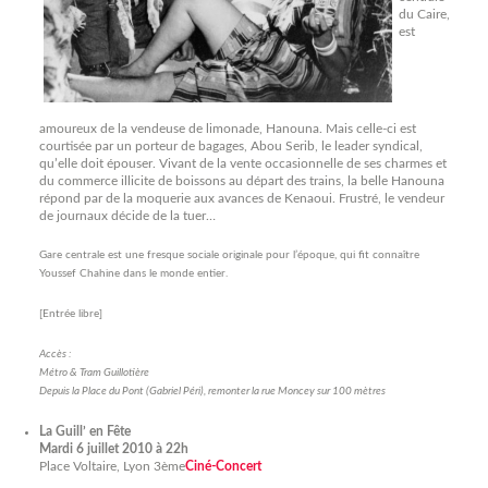
du Caire,
est
amoureux de la vendeuse de limonade, Hanouna. Mais celle-ci est
courtisée par un porteur de bagages, Abou Serib, le leader syndical,
qu’elle doit épouser. Vivant de la vente occasionnelle de ses charmes et
du commerce illicite de boissons au départ des trains, la belle Hanouna
répond par de la moquerie aux avances de Kenaoui. Frustré, le vendeur
de journaux décide de la tuer…
Gare centrale est une fresque sociale originale pour l’époque, qui fit connaître
Youssef Chahine dans le monde entier.
[Entrée libre]
Accès :
Métro & Tram Guillotière
Depuis la Place du Pont (Gabriel Péri), remonter la rue Moncey sur 100 mètres
La Guill’ en Fête
Mardi 6 juillet 2010 à 22h
Place Voltaire, Lyon 3ème
Ciné-Concert