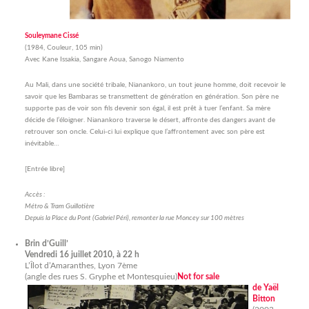
Souleymane Cissé
(1984, Couleur, 105 min)
Avec Kane Issakia, Sangare Aoua, Sanogo Niamento
Au Mali, dans une société tribale, Nianankoro, un tout jeune homme, doit recevoir le
savoir que les Bambaras se transmettent de génération en génération. Son père ne
supporte pas de voir son fils devenir son égal, il est prêt à tuer l’enfant. Sa mère
décide de l’éloigner. Nianankoro traverse le désert, affronte des dangers avant de
retrouver son oncle. Celui-ci lui explique que l’affrontement avec son père est
inévitable…
[Entrée libre]
Accès :
Métro & Tram Guillotière
Depuis la Place du Pont (Gabriel Péri), remonter la rue Moncey sur 100 mètres
Brin d’Guill’
Vendredi 16 juillet 2010, à 22 h
L’Îlot d’Amaranthes, Lyon 7ème
(angle des rues S. Gryphe et Montesquieu)
Not for sale
de Yaël
Bitton