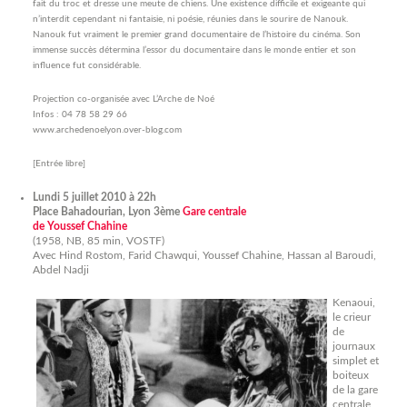
fait du troc et dresse une meute de chiens. Une existence difficile et exigeante qui
n’interdit cependant ni fantaisie, ni poésie, réunies dans le sourire de Nanouk.
Nanouk fut vraiment le premier grand documentaire de l’histoire du cinéma. Son
immense succès détermina l’essor du documentaire dans le monde entier et son
influence fut considérable.
Projection co-organisée avec L’Arche de Noé
Infos : 04 78 58 29 66
www.archedenoelyon.over-blog.com
[Entrée libre]
Lundi 5 juillet 2010 à 22h
Place Bahadourian, Lyon 3ème
Gare centrale
de Youssef Chahine
(1958, NB, 85 min, VOSTF)
Avec Hind Rostom, Farid Chawqui, Youssef Chahine, Hassan al Baroudi,
Abdel Nadji
Kenaoui,
le crieur
de
journaux
simplet et
boiteux
de la gare
centrale