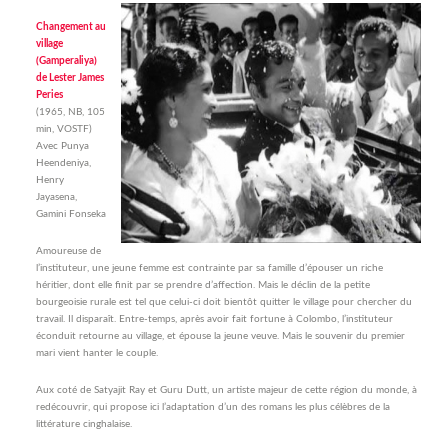
Changement au
village
(Gamperaliya)
de Lester James
Peries
(1965, NB, 105
min, VOSTF)
Avec Punya
Heendeniya,
Henry
Jayasena,
Gamini Fonseka
Amoureuse de
l’instituteur, une jeune femme est contrainte par sa famille d’épouser un riche
héritier, dont elle finit par se prendre d’affection. Mais le déclin de la petite
bourgeoisie rurale est tel que celui-ci doit bientôt quitter le village pour chercher du
travail. Il disparaît. Entre-temps, après avoir fait fortune à Colombo, l’instituteur
éconduit retourne au village, et épouse la jeune veuve. Mais le souvenir du premier
mari vient hanter le couple.
Aux coté de Satyajit Ray et Guru Dutt, un artiste majeur de cette région du monde, à
redécouvrir, qui propose ici l’adaptation d’un des romans les plus célèbres de la
littérature cinghalaise.