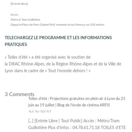
[Entrée libre]
Accès :
Métro & Tram Guillotière
Depuis la Place du Pont (Gabriel Péri), remonter la rue Moncey sur 100 mètres
TELECHARGEZ LE PROGRAMME ET LES INFORMATIONS
PRATIQUES
« Toiles d’été » a été organisé avec le soutien de
la DRAC Rhône-Alpes, de la Région Rhône-Alpes et de la Ville de
Lyon dans le cadre de « Tout l’monde dehors ! »
3 Comments
Toiles d’été : Projections gratuites en plein air à Lyon du 25
juin au 19 juillet | Blog de l'école de cinéma ARFIS
%A %e %B %Y
[...] [Entrée Libre | Tout Public] Accès : Métro/Tram
Guillotière Plus d’Infos : 04.78.61.71.18 TOILES d’ETE