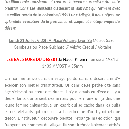
tradition orale tunisienne et capture la beauté surréaliste du conte
oriental. Dans
Les Baliseurs du désert
et
Bab’Aziz
qui forment avec
Le collier perdu de la colombe
(1991) une trilogie, il nous offre une
splendide évocation de la puissance physique et métaphorique du
désert.
Lundi 21 Juillet // 22h // Place Voltaire, Lyon 3e
Métro: Saxe-
Gambetta ou Place Guichard // Velo’v: Créqui / Voltaire
LES BALISEURS DU DESERT
de Nacer Khemir
Tunisie // 1984 //
1h35 // VOST // 35mm
Un homme arrive dans un village perdu dans le désert afin d’y
exercer son métier d’instituteur. Or dans cette petite cité sans
âge s’élevant au cœur des dunes, il n’y a jamais eu d’école. Il y a
des enfants qui brisent des miroirs pour en faire un jardin, une
jeune femme énigmatique, un esprit qui se cache dans les puits
et des vieillards qui creusent à la recherche d’un hypothétique
trésor. L’instituteur découvre bientôt l’étrange malédiction qui
frappent les hommes du village: ils sont irrémédiablement attirés