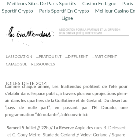
Meilleurs Sites De Paris Sportifs
Casino En Ligne
Paris
Sportif Crypto
Paris Sportif En Crypto
Meilleur Casino En
Ligne
L’ASSOCIATION
…PRATIQUENT
…DIFFUSENT
…PARTICIPENT
CATALOGUE
RESSOURCES
TOILES D’ETE 2014
Comme chaque année, Les Inattendus profitent de l’été pour
s’établir dans l’espace public, à travers plusieurs projections plein-
air dans les quartiers de la Guillotière et de Gerland. Du désert au
“pays de nulle part”, en passant par l’El Dorado, une
programmation “déroutante”, à découvrir ici:
Samedi 5 Juillet // 22h // La Réserve
Angle des rues B. Delessert
et G. Gouy Métro: Stade de Gerland // Velov: Gerland / Square