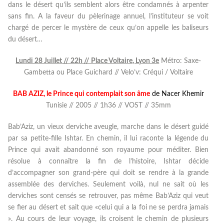
dans le désert qu’ils semblent alors être condamnés à arpenter
sans fin. A la faveur du pèlerinage annuel, l’instituteur se voit
chargé de percer le mystère de ceux qu’on appelle les baliseurs
du désert…
Lundi 28 Juillet // 22h // Place Voltaire, Lyon 3e
Métro: Saxe-
Gambetta ou Place Guichard // Velo’v: Créqui / Voltaire
BAB AZIZ, le Prince qui contemplait son âme
de Nacer Khemir
Tunisie // 2005 // 1h36 // VOST // 35mm
Bab’Aziz, un vieux derviche aveugle, marche dans le désert guidé
par sa petite-fille Ishtar. En chemin, il lui raconte la légende du
Prince qui avait abandonné son royaume pour méditer. Bien
résolue à connaître la fin de l’histoire, Ishtar décide
d’accompagner son grand-père qui doit se rendre à la grande
assemblée des derviches. Seulement voilà, nul ne sait où les
derviches sont censés se retrouver, pas même Bab’Aziz qui veut
se fier au désert et sait que «celui qui a la foi ne se perdra jamais
». Au cours de leur voyage, ils croisent le chemin de plusieurs