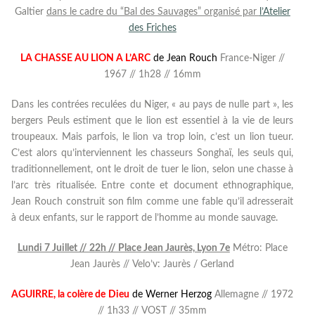
Galtier
dans le cadre du “Bal des Sauvages” organisé par
l’Atelier
des Friches
LA CHASSE AU LION A L’ARC
de Jean Rouch
France-Niger //
1967 // 1h28 // 16mm
Dans les contrées reculées du Niger, « au pays de nulle part », les
bergers Peuls estiment que le lion est essentiel à la vie de leurs
troupeaux. Mais parfois, le lion va trop loin, c’est un lion tueur.
C’est alors qu’interviennent les chasseurs Songhaï, les seuls qui,
traditionnellement, ont le droit de tuer le lion, selon une chasse à
l’arc très ritualisée. Entre conte et document ethnographique,
Jean Rouch construit son film comme une fable qu’il adresserait
à deux enfants, sur le rapport de l’homme au monde sauvage.
Lundi 7 Juillet // 22h // Place Jean Jaurès, Lyon 7e
Métro: Place
Jean Jaurès // Velo’v: Jaurès / Gerland
AGUIRRE, la colère de
Dieu
de Werner Herzog
Allemagne // 1972
// 1h33 // VOST // 35mm