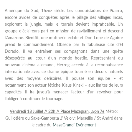
Amérique du Sud, 16
siècle. Les conquistadors de Pizarro,
ème
encore avides de conquêtes après le pillage des villages Incas,
explorent la jungle, mais le terrain devient impraticable. Un
groupe d’éclaireurs part en mission de ravitaillement et descend
l’Amazone. Bientôt, une mutinerie éclate et Don Lope de Aguirre
prend le commandement. Obsédé par la fabuleuse cité d’El
Dorado, il va entraîner ses compagnons dans une quête
désespérée au cœur d’un monde hostile. Représentant du
nouveau cinéma allemand, Herzog accède à la reconnaissance
internationale avec ce drame épique tourné en décors naturels
avec des moyens dérisoires. Il pousse son équipe – et
notamment son acteur fétiche Klaus Kinski – aux limites de leurs
capacités. Il ira jusqu’à menacer l’acteur d’un revolver pour
l’obliger à continuer le tournage.
Vendredi 18 Juillet // 22h // Place Mazagran, Lyon 7e
Métro:
Guillotière ou Saxe-Gambetta // Velo’v: Marseille / St André dans
le cadre du
MazaGrand’ Evénement