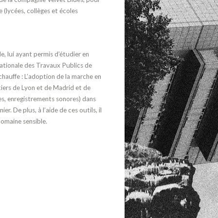
e (lycées,
collèges et écoles
e, lui ayant
permis d’étudier en
ationale des Travaux Publics de
chauffe : L’adoption de la
marche en
tiers
de Lyon et de Madrid et de
s, enregistrements sonores)
dans
ier. De plus,
à l’aide de ces outils, il
domaine sensible.