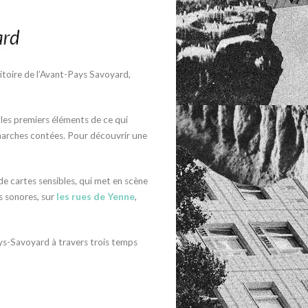
itoire de l’Avant-Pays Savoyard,
é les premiers éléments de ce qui
s marches contées. Pour découvrir une
de cartes sensibles, qui met en scène
s sonores, sur
les rues de Yenne
,
ays-Savoyard à travers trois temps