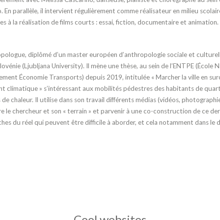
.
En parallèle, il intervient régulièrement
comme réalisateur en milieu scolair
 à la réalisation de films courts :
essai, fiction, documentaire et animation.
opo
logue, diplômé d’un master européen d’anthropologie sociale et culturell
Slovénie (Ljubljana University).
Il mène une thèse, au sein de l’ENTPE (École
N
gement Écono
mie Transports) depuis 2019, intitulée « Marcher la ville en sur
t climatique » s’intéressant aux mobilités pédestres des habitants de quar
de chaleur. Il utilise
dans son travail différents médias (vidéos,
photographie
tre
le chercheur et son « terrain » et parvenir à
une co-construction de ce dern
hes du réel qui peuvent
être difficile à aborder, et cela notamment
dans le 
Cool websites