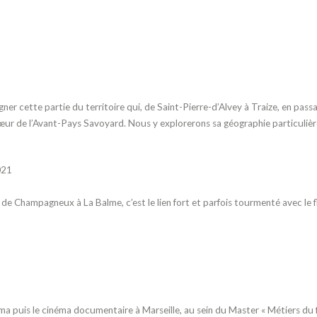
igner cette partie du territoire qui, de Saint-Pierre-d’Alvey à Traize, en pa
ur de l’Avant-Pays Savoyard. Nous y explorerons sa géographie particulièr
021
e, de Champagneux à La Balme, c’est le lien fort et parfois tourmenté avec le
néma puis
le cinéma documentaire à Marseille, au sein
du Master « Métiers du 