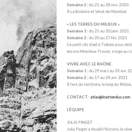
Semaine 2
: du 21 au 28 nov. 2020
À La Bridoire et Vérel-de-Montbel
« LES TERRES DU MILIEUX »
Semaine 1
: du 25 au 30 janv. 2021
Semaine 2
: du 20 au 27 fév. 2021
Ce petit clin d’œil à Tolkien pour dés
encore Meyrieux-Trouet, e loge au cœ
VIVRE AVEC LE RHÔNE
Semaine 1
: du 29 mars au 03 avr. 2
Semaine 2
: du 17 au 24 avr. 2021
À l’est du territoire, le long du Rhôn
CONTACT
:
atlas@inattendus.com
L’ÉQUIPE
JULIA PINGET
Julia Pinget a étudié l’histoire, le ci