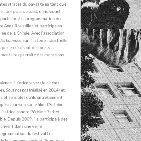
entes
strates du paysage en tant que
e :
Une place au
soleil
, dans lequel
le participe à la programmation du
ice
Anna Roussillon et participe en
lée de la Chimie.
Avec l’association
 des
hommes
, sur l’histoire industrielle
que, en réa
lisant de courts
mentaire qui traite
des mutations
lence, il s’oriente
vers le cinéma
res,
Sous nos pas
(réalisé en 2014) et
s et sensibles qu’ils en
tretiennent
opérateur-son sur le film d’Antoine
alisatrice sonore
Péroline Barbet,
ble.
Depuis 2009, il a participé à des
nscrivent dans une veine
 programmation
du festival
Les
de la
compagnie
Velvet Blues
, pour