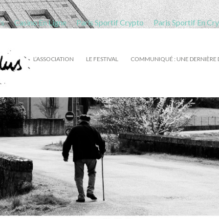
fs
Casino En Ligne
Paris Sportif Crypto
Paris Sportif En Cr
L’ASSOCIATION
LE FESTIVAL
COMMUNIQUÉ : UNE DERNIÈRE 