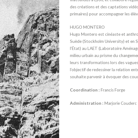
des créations
et des captations vidéo
primaires) pour accompagner les élèves
HUGO MONTERO
Hugo Montero est cinéaste et anthr
Suède (Stockholm Uni
versity) et en 
l’État) au
LAET (Laboratoire Aména
milieu urbain au prisme du chan
gemen
leurs transfor
mations lors des vagues 
l’objectif de redessiner la relation en
souhaite parvenir à
évoquer des couc
Coordination :
Francis Forge
Administration :
Marjorie Couderc