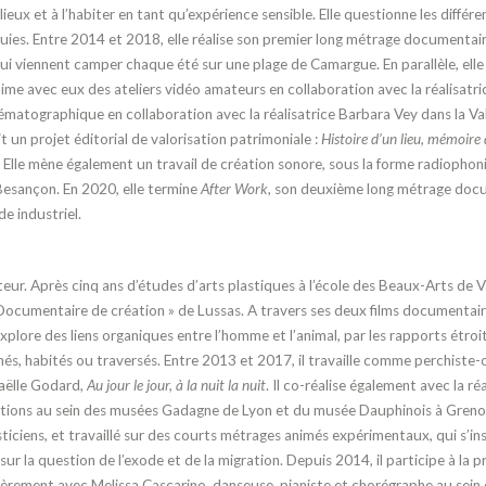
lieux et à l’habiter en tant qu’expérience
sensible. Elle questionne les différ
uies.
Entre 2014 et 2018, elle réalise son premier
long métrage documentair
qui viennent camper chaque été
sur une plage de Camargue.
En parallèle, el
ime avec eux des ateliers vidéo amateurs en collaboration avec la réalisatr
inématographique
en collaboration avec la réalisatrice Barbara
Vey dans la Val
it un projet éditorial de valorisation
patrimoniale :
Histoire d’un lieu, mémoire
Elle mène également un travail de création
sonore, sous la forme radiophoni
esançon.
En 2020, elle termine
After Work
, son deu
xième long métrage docu
e industriel.
teur.
Après cinq ans d’études d’arts plastiques à
l’école des Beaux-Arts de Va
Documentaire de création » de
Lussas. A travers ses deux films documen
tai
 explore des
liens organiques entre l’homme et l’animal,
par les rapports étroit
nés, habités ou traversés.
Entre 2013 et 2017, il travaille comme per
chiste-
aëlle
Godard,
Au jour le jour, à la nuit la nuit
. Il co-
réalise également avec la ré
itions au sein des musées Gadagne de Lyon et du musée Dauphinois à
Greno
ticiens, et travaillé
sur des courts métrages animés expérimen
taux, qui s’i
ur la question de l’exode et de la migration.
Depuis 2014, il participe à la
ièrement avec Melissa Cascarino, dan
seuse, pianiste et chorégraphe au sein 