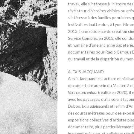
travail, elle s’intéresse à l’histoire
des 
révélateur
d’histoires visibles ou enfo
s’intéresse à des familles
populaires 
festival
Les Inattendus
, à Lyon. Elle
an
2013 à une
résidence de création c
Service Compris
, en 2015,
elle condu
et humaine
d’une ancienne papeterie.
documentaires pour Radio
Campus B
du travail et de la disparition
du mond
ALEXIS JACQUAND
Alexis Jacquand est artiste et réalisa
documentaire au sein du
Master 2 « 
Vers
ce lieu enfoui
(réalisé en 2020), il
avec les paysages, qu’ils soient
façon
Dubos,
Exils adolescents
et le film d’An
des courts métrages pour
des expos
expositions
collectives d’artistes plas
documentaire, plus particulièrement s
Inattendus
à Lyon, et collabore
régul