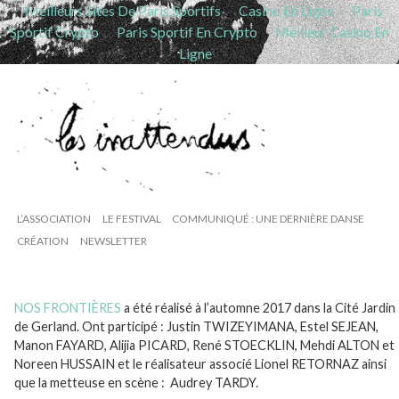
Meilleurs Sites De Paris Sportifs
Casino En Ligne
Paris
Sportif Crypto
Paris Sportif En Crypto
Meilleur Casino En
Ligne
L’ASSOCIATION
LE FESTIVAL
COMMUNIQUÉ : UNE DERNIÈRE DANSE
CRÉATION
NEWSLETTER
;;;
NOS FRONTIÈRES
a été réalisé à l’automne 2017 dans la Cité Jardin
de Gerland. Ont participé : Justin TWIZEYIMANA, Estel SEJEAN,
Manon FAYARD, Alijia PICARD, René STOECKLIN, Mehdi ALTON et
Noreen HUSSAIN et le réalisateur associé Lionel RETORNAZ ainsi
que la metteuse en scène : Audrey TARDY.
;;