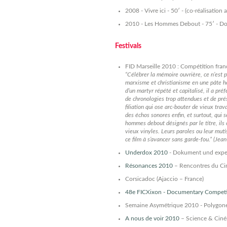
2008 - Vivre ici - 50′ - (co-réalisati
2010 - Les Hommes Debout - 75′ - Doc
Festivals
FID Marseille 2010 : Compétition fran
“Célébrer la mémoire ouvrière, ce n’est 
marxisme et christianisme en une pâte ho
d’un martyr répété et capitalisé, il a pré
de chronologies trop attendues et de prése
filiation qui ose arc-bouter de vieux tra
des échos sonores enfin, et surtout, qui s
hommes debout désignés par le titre, ils 
vieux vinyles. Leurs paroles ou leur mut
ce film à s’avancer sans garde-fou.” (Jea
Underdox 2010
- Dokument und expe
Résonances 2010
– Rencontres du Ci
Corsicadoc (Ajaccio – France)
48e FICXixon - Documentary Competi
Semaine Asymétrique 2010 - Polygone É
A nous de voir 2010
– Science & Ciném