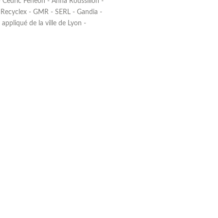
- Cedric Feneon - Anna Roussillon -
- Recyclex - GMR - SERL - Gandia -
ppliqué de la ville de Lyon -