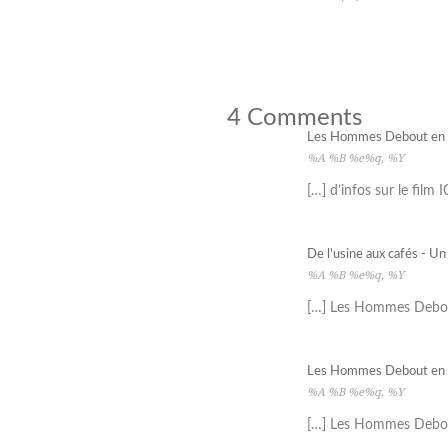
4 Comments
Les Hommes Debout en co
%A %B %e%q, %Y
[…] d’infos sur le film 
De l'usine aux cafés - Un
%A %B %e%q, %Y
[…] Les Hommes Debo
Les Hommes Debout en co
%A %B %e%q, %Y
[…] Les Hommes Debo