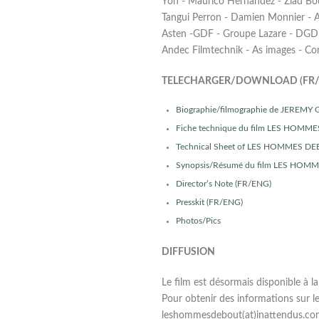
Yon - Maurico Hernandez - Ziad Bous
Tangui Perron - Damien Monnier - Ah
Asten -GDF - Groupe Lazare - DGDEI 
Andec Filmtechnik - As images - C
TELECHARGER/DOWNLOAD (FR/
Biographie/filmographie de JEREMY
Fiche technique du film LES HOMM
Technical Sheet of LES HOMMES D
Synopsis/Résumé du film LES HOM
Director’s Note (FR/ENG)
Presskit (FR/ENG)
Photos/Pics
DIFFUSION
Le film est désormais disponible à 
Pour obtenir des informations sur le
leshommesdebout(at)inattendus.co