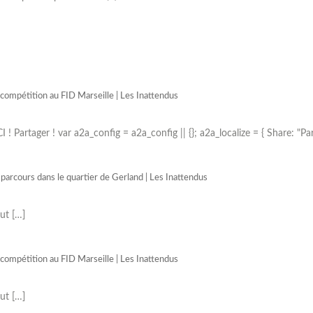
mpétition au FID Marseille | Les Inattendus
ICI ! Partager ! var a2a_config = a2a_config || {}; a2a_localize = { Share: "Pa
 parcours dans le quartier de Gerland | Les Inattendus
ut […]
mpétition au FID Marseille | Les Inattendus
ut […]