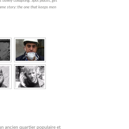
s slowly collapsing. Spot places, get
e same story: the one that keeps men
un ancien quartier populaire et