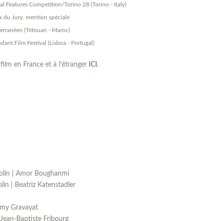
al Features Competition/Torino 28 (Torino - Italy)
rix du Jury, mention spéciale
terranéen (Tétouan - Maroc)
dant Film Festival (Lisboa - Portugal)
film en France et à l’étranger
ICI
.
olin | Amor Boughanmi
n | Beatriz Katenstadler
rémy Gravayat
: Jean-Baptiste Fribourg