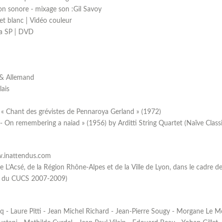
tion sonore - mixage son :Gil Savoy
et blanc | Vidéo couleur
a SP | DVD
 & Allemand
lais
 Chant des grévistes de Pennaroya Gerland » (1972)
- On remembering a naiad » (1956) by Arditti String Quartet (Naïve Class
w.inattendus.com
 de L’Acsé, de la Région Rhône-Alpes et de la Ville de Lyon, dans le cadre
re du CUCS 2007-2009)
 - Laure Pitti - Jean Michel Richard - Jean-Pierre Sougy - Morgane Le M