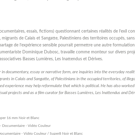
ocumentaires, essais, fictions) questionnant certaines réalités de l’exil c
migrants de Calais et Sangatte, Palestiniens des territoires occupés, sans
partage de l’expérience sensible pourrait permettre une autre formulation
ocumentariste Dominique Dubosc, travaille comme monteur sur divers proj
ssociatives Basses Lumières, Les Inattendus et Dérives.
in documentary, essay or narrative form, are inquiries into the everyday realit
rants in Calais and Sangatte, of Palestinians in the occupied territories, of il
red experience may help reformulate that which is political. He has also worke
sual projects and as a film curator for Basses Lumières, Les Inattendus and Dér
Super 16 mm Noir et Blanc
′ - Documentaire - Vidéo Couleur
 Documentaire - Vidéo Couleur / Super8 Noir et Blanc