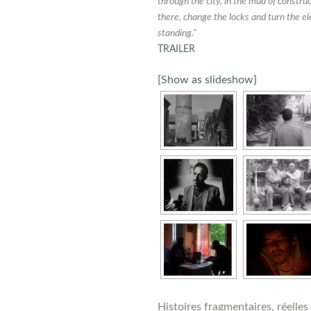
through the city, in the mud of construc
there, change the locks and turn the ele
standing.”
TRAILER
[Show as slideshow]
Histoires fragmentaires, réelles