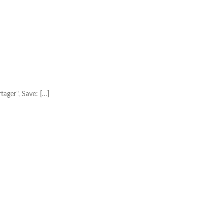
rtager", Save: […]