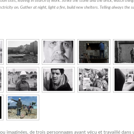
tion sites, leaving in search of work. Strike the stone and the brick, watch thing
ctricity on. Gather at night, light a fire, build new shelters. Telling always th
 ou imaginées, de trois personnages ayant vécu et travaillé dans 