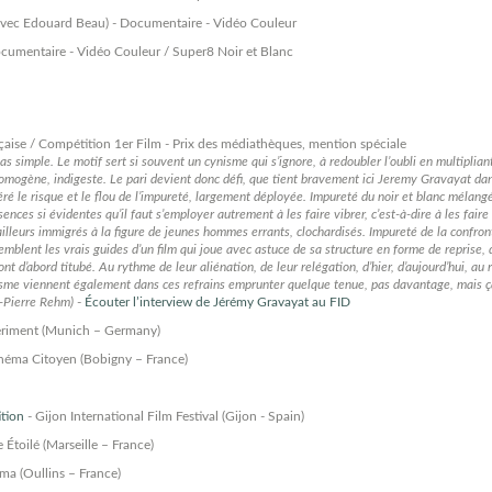
on avec Edouard Beau) - Documentaire - Vidéo Couleur
umentaire - Vidéo Couleur / Super8 Noir et Blanc
çaise / Compétition 1er Film - Prix des médiathèques, mention spéciale
pas simple. Le motif sert si souvent un cynisme qui s’ignore, à redoubler l’oubli en multipl
mogène, indigeste. Le pari devient donc défi, que tient bravement ici Jeremy Gravayat dan
féré le risque et le flou de l’impureté, largement déployée. Impureté du noir et blanc mélangé
nces si évidentes qu’il faut s’employer autrement à les faire vibrer, c’est-à-dire à les faire
vailleurs immigrés à la figure de jeunes hommes errants, clochardisés. Impureté de la confro
emblent les vrais guides d’un film qui joue avec astuce de sa structure en forme de reprise, 
ont d’abord titubé. Au rythme de leur aliénation, de leur relégation, d’hier, d’aujourd’hui, 
isme viennent également dans ces refrains emprunter quelque tenue, pas davantage, mais ça 
n-Pierre Rehm)
-
Écouter l’interview de Jérémy Gravayat au FID
riment (Munich – Germany)
néma Citoyen (Bobigny – France)
tion
- Gijon International Film Festival (Gijon - Spain)
toilé (Marseille – France)
a (Oullins – France)