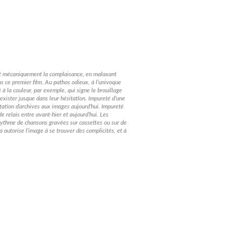
iant mécaniquement la complaisance, en malaxant
s ce premier film. Au pathos odieux, à l’univoque
 à la couleur, par exemple, qui signe le brouillage
 exister jusque dans leur hésitation. Impureté d’une
ntation d’archives aux images aujourd’hui. Impureté
de relais entre avant-hier et aujourd’hui. Les
au rythme de chansons gravées sur cassettes ou sur de
autorise l’image à se trouver des complicités, et à