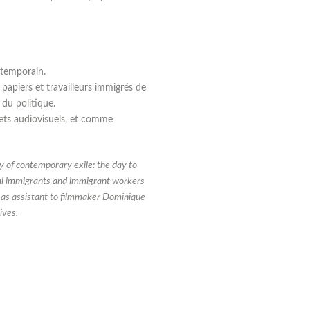
ontemporain.
 papiers et travailleurs immigrés de
 du politique.
ets audiovisuels, et comme
y of contemporary exile: the day to
legal immigrants and immigrant workers
d as assistant to filmmaker Dominique
ives.