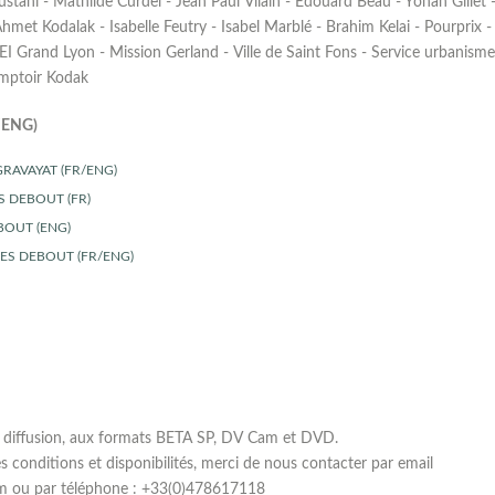
tani - Mathilde Curdel - Jean Paul Vilain - Edouard Beau - Yohan Gillet 
met Kodalak - Isabelle Feutry - Isabel Marblé - Brahim Kelai - Pourprix 
Grand Lyon - Mission Gerland - Ville de Saint Fons - Service urbanisme a
omptoir Kodak
ENG)
 GRAVAYAT (FR/ENG)
ES DEBOUT (FR)
EBOUT (ENG)
MES DEBOUT (FR/ENG)
la diffusion, aux formats BETA SP, DV Cam et DVD.
s conditions et disponibilités, merci de nous contacter par email
m ou par téléphone : +33(0)478617118