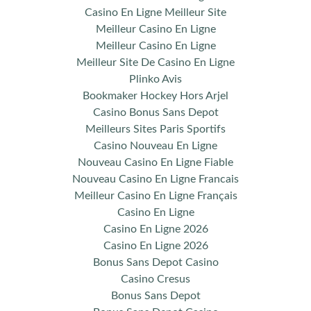
Casino En Ligne Meilleur Site
Meilleur Casino En Ligne
Meilleur Casino En Ligne
Meilleur Site De Casino En Ligne
Plinko Avis
Bookmaker Hockey Hors Arjel
Casino Bonus Sans Depot
Meilleurs Sites Paris Sportifs
Casino Nouveau En Ligne
Nouveau Casino En Ligne Fiable
Nouveau Casino En Ligne Francais
Meilleur Casino En Ligne Français
Casino En Ligne
Casino En Ligne 2026
Casino En Ligne 2026
Bonus Sans Depot Casino
Casino Cresus
Bonus Sans Depot