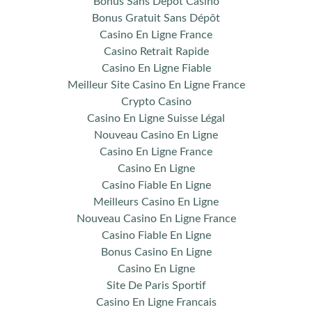
Bonus Sans Depot Casino
Bonus Gratuit Sans Dépôt
Casino En Ligne France
Casino Retrait Rapide
Casino En Ligne Fiable
Meilleur Site Casino En Ligne France
Crypto Casino
Casino En Ligne Suisse Légal
Nouveau Casino En Ligne
Casino En Ligne France
Casino En Ligne
Casino Fiable En Ligne
Meilleurs Casino En Ligne
Nouveau Casino En Ligne France
Casino Fiable En Ligne
Bonus Casino En Ligne
Casino En Ligne
Site De Paris Sportif
Casino En Ligne Francais