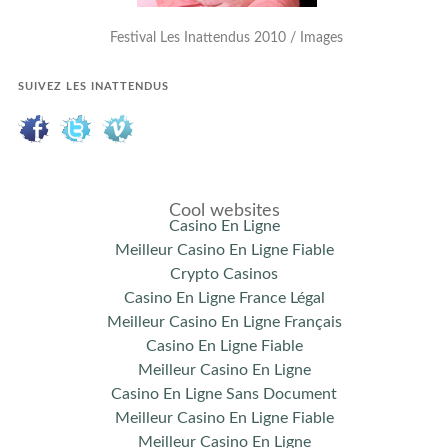
Festival Les Inattendus 2010 / Images
SUIVEZ LES INATTENDUS
Cool websites
Casino En Ligne
Meilleur Casino En Ligne Fiable
Crypto Casinos
Casino En Ligne France Légal
Meilleur Casino En Ligne Français
Casino En Ligne Fiable
Meilleur Casino En Ligne
Casino En Ligne Sans Document
Meilleur Casino En Ligne Fiable
Meilleur Casino En Ligne