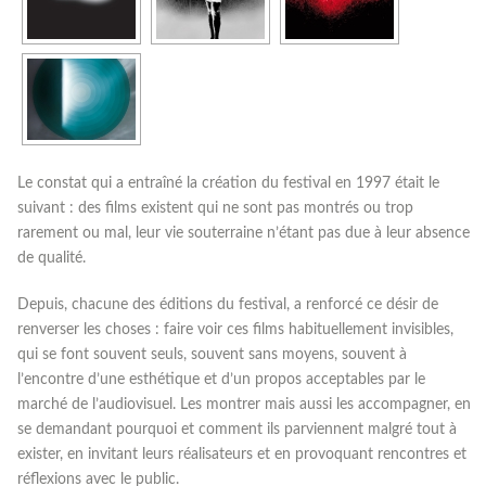
Le constat qui a entraîné la création du festival en 1997 était le
suivant : des films existent qui ne sont pas montrés ou trop
rarement ou mal, leur vie souterraine n’étant pas due à leur absence
de qualité.
Depuis, chacune des éditions du festival, a renforcé ce désir de
renverser les choses : faire voir ces films habituellement invisibles,
qui se font souvent seuls, souvent sans moyens, souvent à
l’encontre d’une esthétique et d’un propos acceptables par le
marché de l’audiovisuel. Les montrer mais aussi les accompagner, en
se demandant pourquoi et comment ils parviennent malgré tout à
exister, en invitant leurs réalisateurs et en provoquant rencontres et
réflexions avec le public.