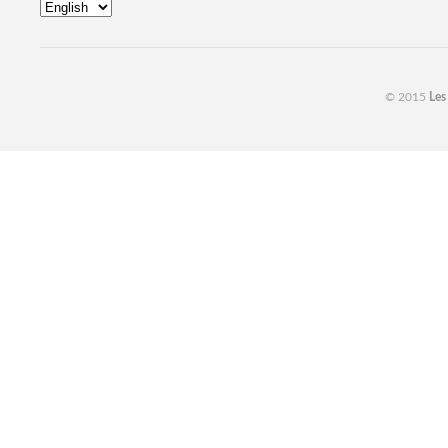
© 2015
Les