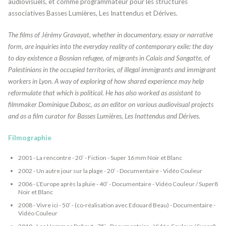
audiovisuels, et comme programmateur pour les structures
associatives Basses Lumières, Les Inattendus et Dérives.
The films of Jérémy Gravayat, whether in documentary, essay or narrative
form, are inquiries into the everyday reality of contemporary exile: the day
to day existence a Bosnian refugee, of migrants in Calais and Sangatte, of
Palestinians in the occupied territories, of illegal immigrants and immigrant
workers in Lyon. A way of exploring of how shared experience may help
reformulate that which is political. He has also worked as assistant to
filmmaker Dominique Dubosc, as an editor on various audiovisual projects
and as a film curator for Basses Lumières, Les Inattendus and Dérives.
Filmographie
2001 - La rencontre - 20′ - Fiction - Super 16 mm Noir et Blanc
2002 - Un autre jour sur la plage - 20′ - Documentaire - Vidéo Couleur
2006 - L’Europe après la pluie - 40′ - Documentaire - Vidéo Couleur / Super8
Noir et Blanc
2008 - Vivre ici - 50′ - (co-réalisation avec Edouard Beau) - Documentaire -
Vidéo Couleur