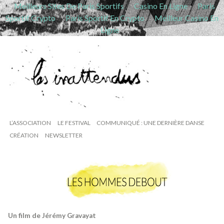
Meilleurs Sites De Paris Sportifs
Casino En Ligne
Paris
Sportif Crypto
Paris Sportif En Crypto
Meilleur Casino En
Ligne
L’ASSOCIATION
LE FESTIVAL
COMMUNIQUÉ : UNE DERNIÈRE DANSE
CRÉATION
NEWSLETTER
Un film de Jérémy Gravayat