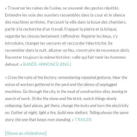
« Traverser les ruines de l’usine, se souvenir des gestes répétés.
Entendre les voix des ouvriers rassemblés dans la cour et le silence
des machines arrêtées. Parcourir la ville dans la boue des chantiers,
partir à la recherche d’un travail. Frapper la pierre et la brique,
regarder les choses lentement s’effondrer. Repérer les lieux, s’y
introduire, changer les serrures et raccorder l’électricité. Se
rassembler dans la nuit, allumer un feu, construire de nouveaux abris.
Raconter toujours la même histoire : celle qui fait tenir les hommes
debout. »
BANDE-ANNONCE (ENG.)
« Cross the ruins of the factory, remembering repeated gestures. Hear the
voices of workers gathered in the yard and the silence of unplugged
machines. Go through the city, in the mud of construction sites, leaving in
search of work. Strike the stone and the brick, watch things slowly
collapsing. Spot places, get there, change the locks and turn the electricity
on. Gather at night, light a fire, build new shelters. Telling always the same
story: the one that keeps men standing. »
TRAILER
[Show as slideshow]