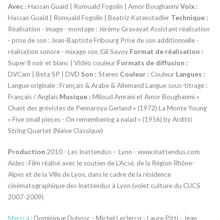
Avec :
Hassan Guaid | Romuald Fogolin | Amor Boughanmi
Voix :
Hassan Guaid | Romuald Fogolin | Beatriz Katenstadler
Technique :
Réalisation - image - montage : Jérémy Gravayat Assistant réalisation
- prise de son : Jean-Baptiste Fribourg Prise de son additionnelle -
réalisation sonore - mixage son :Gil Savoy
Format de réalisation :
Super 8 noir et blanc | Vidéo couleur
Formats de diffusion :
DVCam | Beta SP | DVD
Son :
Stereo
Couleur :
Couleur
Langues :
Langue originale : Français & Arabe & Allemand Langue sous-titrage :
Français / Anglais
Musique :
Miloud Amrani et Amor Boughanmi «
Chant des grévistes de Pennaroya Gerland » (1972) La Monte Young
« Five small pieces - On remembering a naiad » (1956) by Arditti
String Quartet (Naïve Classique)
Production
2010 - Les Inattendus – Lyon - www.inattendus.com
Aides : Film réalisé avec le soutien de L’Acsé, de la Région Rhône-
Alpes et de la Ville de Lyon, dans le cadre de la résidence
cinématographique des Inattendus à Lyon (volet culture du CUCS
2007-2009)
Merci à
:
Dominique Dubosc - Michel Leclercq - Laure Pitti - Jean