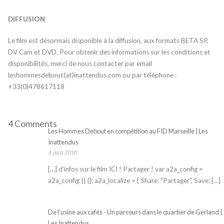
DIFFUSION
Le film est désormais disponible à la diffusion, aux formats BETA SP,
DV Cam et DVD. Pour obtenir des informations sur les conditions et
disponibilités, merci de nous contacter par email
leshommesdebout(at)inattendus.com ou par téléphone :
+33(0)478617118
4 Comments
Les Hommes Debout en compétition au FID Marseille | Les
Inattendus
4 juin 2010
[…] d’infos sur le film ICI ! Partager ! var a2a_config =
a2a_config || {}; a2a_localize = { Share: "Partager", Save: […]
De l'usine aux cafés - Un parcours dans le quartier de Gerland |
Les Inattendus