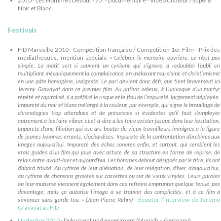
2010 - Les Hommes Debout - 75′ - Documentaire - Vidéo Couleur / Super8
Noir et Blanc
Festivals
FID Marseille 2010 : Compétition française / Compétition 1er Film - Prix des
médiathèques, mention spéciale
« Célébrer la mémoire ouvrière, ce n’est pas
simple. Le motif sert si souvent un cynisme qui s’ignore, à redoubler l’oubli en
multipliant mécaniquement la complaisance, en malaxant marxisme et christianisme
en une pâte homogène, indigeste. Le pari devient donc défi, que tient bravement ici
Jeremy Gravayat dans ce premier film. Au pathos odieux, à l’univoque d’un martyr
répété et capitalisé, il a préféré le risque et le flou de l’impureté, largement déployée.
Impureté du noir et blanc mélangé à la couleur, par exemple, qui signe le brouillage de
chronologies trop attendues et de présences si évidentes qu’il faut s’employer
autrement à les faire vibrer, c’est-à-dire à les faire exister jusque dans leur hésitation.
Impureté d’une filiation qui ose arc-bouter de vieux travailleurs immigrés à la figure
de jeunes hommes errants, clochardisés. Impureté de la confrontation d’archives aux
images aujourd’hui. Impureté des échos sonores enfin, et surtout, qui semblent les
vrais guides d’un film qui joue avec astuce de sa structure en forme de reprise, de
relais entre avant-hier et aujourd’hui. Les hommes debout désignés par le titre, ils ont
d’abord titubé. Au rythme de leur aliénation, de leur relégation, d’hier, d’aujourd’hui,
au rythme de chansons gravées sur cassettes ou sur de vieux vinyles. Leurs paroles
ou leur mutisme viennent également dans ces refrains emprunter quelque tenue, pas
davantage, mais ça autorise l’image à se trouver des complicités, et à ce film à
s’avancer sans garde-fou. » (Jean-Pierre Rehm)
-
Écouter l’interview de Jérémy
Gravayat au FID
Underdox 2010
- Dokument und experiment (Munich – Germany)