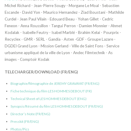
Michel Richard - Jean-Pierre Sougy - Morgane Le Moal - Sebastien
Escande - David Yon - Maurico Hernandez - Ziad Boustani - Mathilde
Curdel - Jean Paul Vilain - Edouard Beau - Yohan Gillet - Cedric
Feneon - Anna Roussillon - Tangui Perron - Damien Monnier - Ahmet
Kodalak - Isabelle Feutry - Isabel Marblé - Brahim Kelai - Pourprix -
Recyclex - GMR - SERL - Gandia - Asten -GDF - Groupe Lazare -
DGDEI Grand Lyon - Mission Gerland - Ville de Saint Fons - Service
urbanisme appliqué de la ville de Lyon - Andec Filmtechnik - As
images - Comptoir Kodak
TELECHARGER/DOWNLOAD (FR/ENG)
Biographie/filmographie de JEREMY GRAVAYAT (FR/ENG)
Fiche technique du film LES HOMMES DEBOUT (FR)
Technical Sheet of LES HOMMES DEBOUT (ENG)
Synopsis/Résumé du film LES HOMMES DEBOUT (FR/ENG)
Director’s Note (FR/ENG)
Presskit (FR/ENG)
Photos/Pics