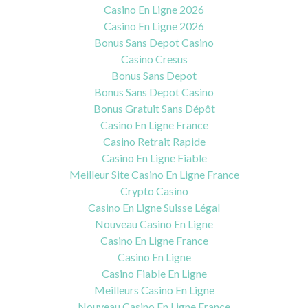
Casino En Ligne 2026
Casino En Ligne 2026
Bonus Sans Depot Casino
Casino Cresus
Bonus Sans Depot
Bonus Sans Depot Casino
Bonus Gratuit Sans Dépôt
Casino En Ligne France
Casino Retrait Rapide
Casino En Ligne Fiable
Meilleur Site Casino En Ligne France
Crypto Casino
Casino En Ligne Suisse Légal
Nouveau Casino En Ligne
Casino En Ligne France
Casino En Ligne
Casino Fiable En Ligne
Meilleurs Casino En Ligne
Nouveau Casino En Ligne France