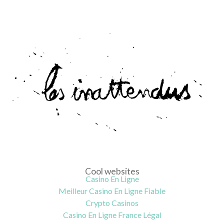
…
..
Cool websites
Casino En Ligne
Meilleur Casino En Ligne Fiable
Crypto Casinos
Casino En Ligne France Légal