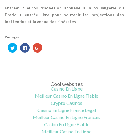
Entrée: 2 euros d’adhésion annuelle à la boulangerie du
Prado + entrée libre pour soutenir les projections des
Inattendus et la venue des cinéastes.
Partager :
Klick,
Klick,
Zum
um
um
Teilen
über
auf
auf
Twitter
Facebook
Google+
zu
zu
anklicken
teilen
teilen
(Wird
(Wird
(Wird
in
in
in
neuem
neuem
neuem
Fenster
Fenster
Fenster
geöffnet)
geöffnet)
geöffnet)
Cool websites
Casino En Ligne
Meilleur Casino En Ligne Fiable
Crypto Casinos
Casino En Ligne France Légal
Meilleur Casino En Ligne Français
Casino En Ligne Fiable
Meilleur Casino En Ligne