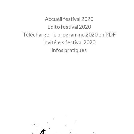
Accueil festival 2020
Edito festival 2020
Télécharger le programme 2020 en PDF
Invité.e.s festival 2020
Infos pratiques
…