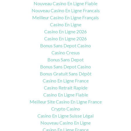
Nouveau Casino En Ligne Fiable
Nouveau Casino En Ligne Francais
Meilleur Casino En Ligne Français
Casino En Ligne
Casino En Ligne 2026
Casino En Ligne 2026
Bonus Sans Depot Casino
Casino Cresus
Bonus Sans Depot
Bonus Sans Depot Casino
Bonus Gratuit Sans Dépôt
Casino En Ligne France
Casino Retrait Rapide
Casino En Ligne Fiable
Meilleur Site Casino En Ligne France
Crypto Casino
Casino En Ligne Suisse Légal
Nouveau Casino En Ligne
Casino En Ligne France