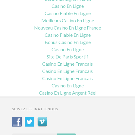
Casino En Ligne
Casino Fiable En Ligne
Meilleurs Casino En Ligne
Nouveau Casino En Ligne France
Casino Fiable En Ligne
Bonus Casino En Ligne
Casino En Ligne
Site De Paris Sportif
Casino En Ligne Francais
Casino En Ligne Francais
Casino En Ligne Francais
Casino En Ligne
Casino En Ligne Argent Réel
SUIVEZ LES INATTENDUS