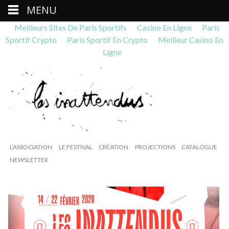
MENU
Meilleurs Sites De Paris Sportifs
Casino En Ligne
Paris
Sportif Crypto
Paris Sportif En Crypto
Meilleur Casino En
Ligne
L’ASSOCIATION
LE FESTIVAL
CRÉATION
PROJECTIONS
CATALOGUE
NEWSLETTER