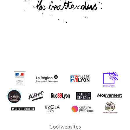
Cool websites