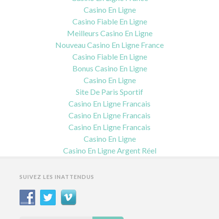
Casino En Ligne
Casino Fiable En Ligne
Meilleurs Casino En Ligne
Nouveau Casino En Ligne France
Casino Fiable En Ligne
Bonus Casino En Ligne
Casino En Ligne
Site De Paris Sportif
Casino En Ligne Francais
Casino En Ligne Francais
Casino En Ligne Francais
Casino En Ligne
Casino En Ligne Argent Réel
SUIVEZ LES INATTENDUS