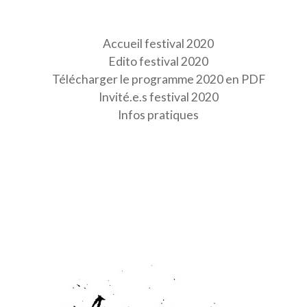
Accueil festival 2020
Edito festival 2020
Télécharger le programme 2020 en PDF
Invité.e.s festival 2020
Infos pratiques
…