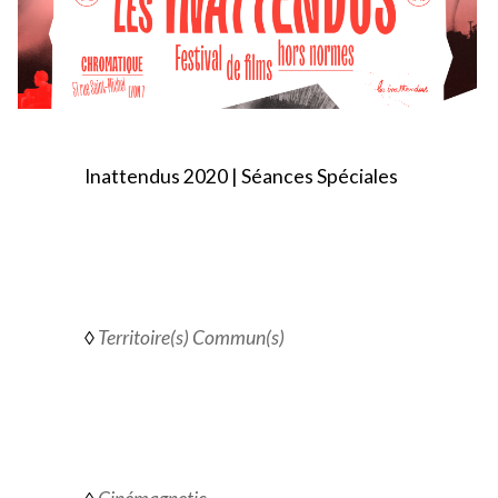
Inattendus 2020
| Séances Spéciales
◊
Territoire(s) Commun(s)