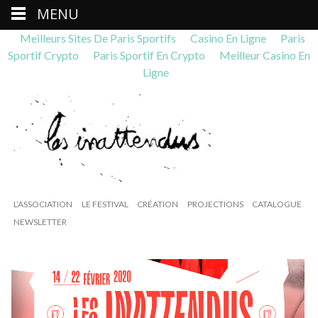
MENU
Meilleurs Sites De Paris Sportifs
Casino En Ligne
Paris
Sportif Crypto
Paris Sportif En Crypto
Meilleur Casino En
Ligne
L’ASSOCIATION
LE FESTIVAL
CRÉATION
PROJECTIONS
CATALOGUE
NEWSLETTER