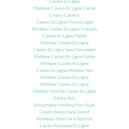
Casino En Ligne
Meilleur Casino En Ligne Fiable
Crypto Casinos
Casino En Ligne France Légal
Meilleur Casino En Ligne Français
Casino En Ligne Fiable
Meilleur Casino En Ligne
Casino En Ligne Sans Document
Meilleur Casino En Ligne Fiable
Meilleur Casino En Ligne
Casino En Ligne Meilleur Site
Meilleur Casino En Ligne
Meilleur Casino En Ligne
Meilleur Site De Casino En Ligne
Plinko Avis
Bookmaker Hockey Hors Arjel
Casino Bonus Sans Depot
Meilleurs Sites Paris Sportifs
Casino Nouveau En Ligne